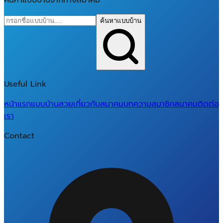
ค้นหาแบบบ้าน
Useful Link
หน้าแรก
แบบบ้านสวย
เกี่ยวกับสมาคม
บทความ
สมาชิกสมาคม
ติดต่อ
เรา
Contact