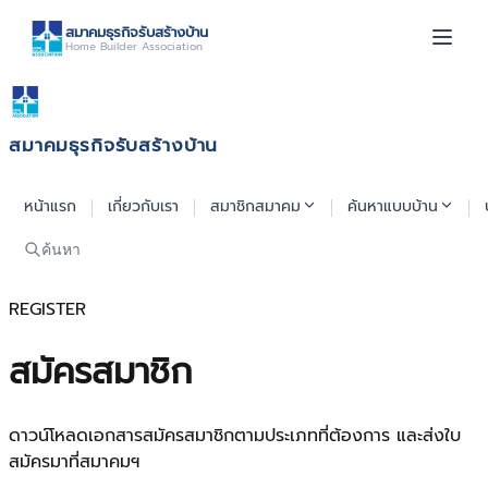
สมาคมธุรกิจรับสร้างบ้าน
สมาคมธุรกิจรับสร้างบ้าน
หน้าแรก
เกี่ยวกับเรา
สมาชิกสมา
Home Builder Association
Home Builder Association
สมาคมธุรกิจรับสร้างบ้าน
หน้าแรก
เกี่ยวกับเรา
สมาชิกสมาคม
ค้นหาแบบบ้าน
ค้นหา
REGISTER
สมัครสมาชิก
ดาวน์โหลดเอกสารสมัครสมาชิกตามประเภทที่ต้องการ และส่งใบ
สมัครมาที่สมาคมฯ