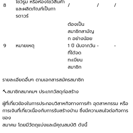
โชว์รูม หรือห้องโชว์สินค้า
8
/
/
/
และผลิตภัณฑ์เป็นกา
รดาวร์
ต้องเป็น
สมาชิกสามัญ
ก อย่างน้อย
9
หมายเหตุ
1 ปี นับจากวัน
-
-
ที่ได้จด
ทะเบียน
สมาชิก
รายละเอียดอื่นๆ ตามเอกสารสมัครสมาชิก
🔨
สมาชิกสมาคมฯ ประเภทวัสดุก่อสร้าง
ผู้ที่เกี่ยวข้องในการประกอบวิสาหกิจทางการค้า อุตสาหกรรม หรือ
การเงินที่เกี่ยวเนื่องกับการรับสร้างบ้าน ซึ่งมีความสนใจต่อกิจการ
ของ
สมาคม โดยมีวัตถุแบ่งและมีคุณสมบัติ ดังนี้