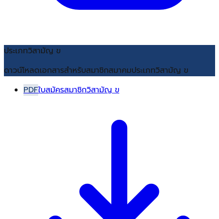
ประเภทวิสามัญ ข
ดาวน์โหลดเอกสารสำหรับสมาชิกสมาคม
ประเภทวิสามัญ ข
PDF
ใบสมัครสมาชิกวิสามัญ ข