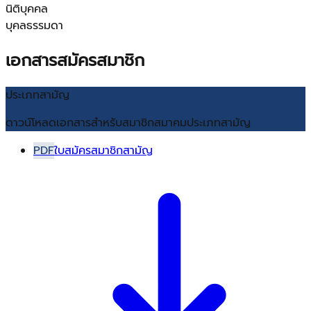
นิติบุคคล
บุคลธรรมดา
เอกสารสมัครสมาชิก
ประเภทสามัญ
ดาวน์โหลดเอกสารสำหรับสมาชิกสมาคม
ประเภทสามัญ
PDF
ใบสมัครสมาชิกสามัญ