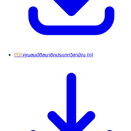
PDF
คุณสมบัติสมาชิกประเภทวิสามัญ (ก)