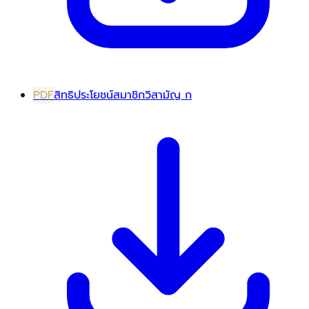
PDF
สิทธิประโยชน์สมาชิกวิสามัญ ก