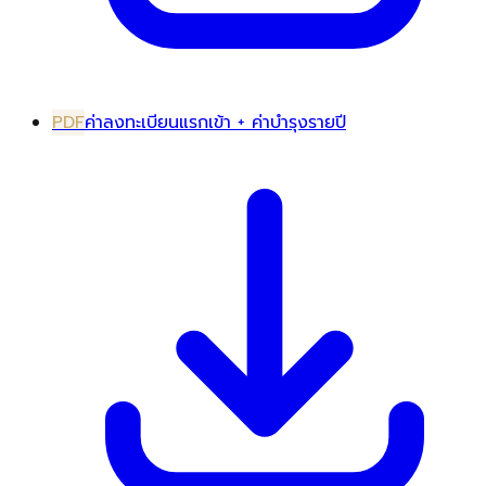
PDF
ค่าลงทะเบียนแรกเข้า + ค่าบำรุงรายปี