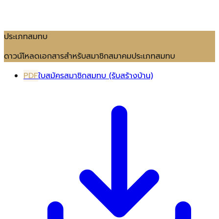
ประเภทสมทบ
ดาวน์โหลดเอกสารสำหรับสมาชิกสมาคม
ประเภทสมทบ
PDF
ใบสมัครสมาชิกสมทบ (รับสร้างบ้าน)