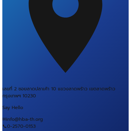
เลขที่ 2 ซอยลาดปลาเค้า 10 แขวงลาดพร้าว เขตลาดพร้าว
กรุงเทพฯ 10230
Say Hello
✉
info@hba-th.org
📞
0-2570-0153