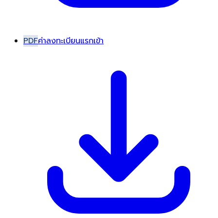
PDF
ค่าลงทะเบียนแรกเข้า