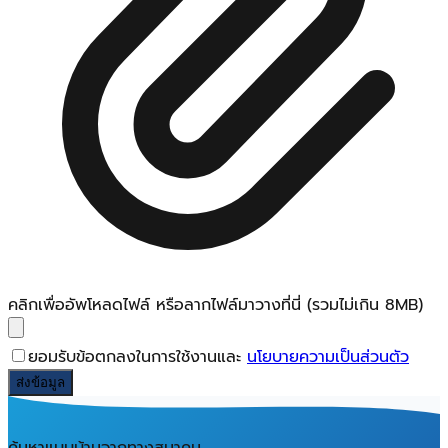
คลิกเพื่ออัพโหลดไฟล์ หรือลากไฟล์มาวางที่นี่ (รวมไม่เกิน 8MB)
ยอมรับข้อตกลงในการใช้งานและ
นโยบายความเป็นส่วนตัว
ส่งข้อมูล
ค้นหาแบบบ้านจากทางสมาคม