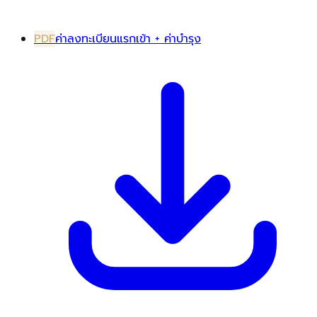
PDF
ค่าลงทะเบียนแรกเข้า + ค่าบำรุง