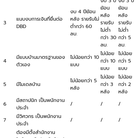
งบ 3 ปี
งบ 3 ปี
ย้อน
ย้อน
งบ 4 ปีย้อน
หลัง
หลัง
แนบงบการเงินที่ยื่นต่อ
หลัง รายรับไม่
3
รายรับ
รายรับ
DBD
ต่ำกว่า 60
ไม่ต่ำ
ไม่ต่ำ
ลบ.
กว่า 30
กว่า 5
ลบ.
ลบ.
ไม่น้อย
ไม่น้อย
มีแบบบ้านมาตรฐานของ
ไม่น้อยกว่า 10
4
กว่า 10
กว่า 5
ตัวเอง
แบบ
แบบ
แบบ
ไม่น้อย
ไม่น้อย
ไม่น้อยกว่า 5
5
มีโมเดลบ้าน
กว่า 3
กว่า 2
หลัง
หลัง
หลัง
มีสถาปนิก เป็นพนักงาน
6
/
/
/
ประจำ
มีวิศวกร เป็นพนักงาน
7
/
/
/
ประจำ
ต้องมีตั้งสำนักงาน