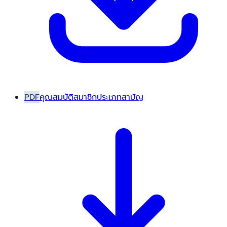
PDF
คุณสมบัติสมาชิกประเภทสามัญ