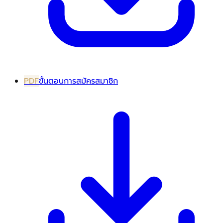
PDF
ขั้นตอนการสมัครสมาชิก