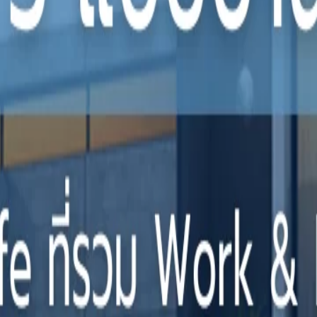
โมเดิร์นกับความอบอุ่นอย่างลงตัว
ก ๆ ที่คิดมาแล้ว
ความอบอุ่นได้อย่างลงตัว